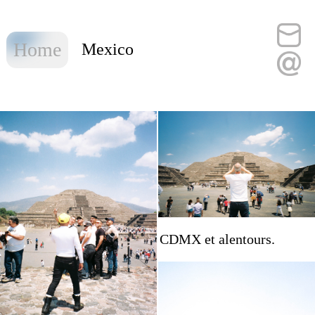
Home
Mexico
CDMX et alentours.